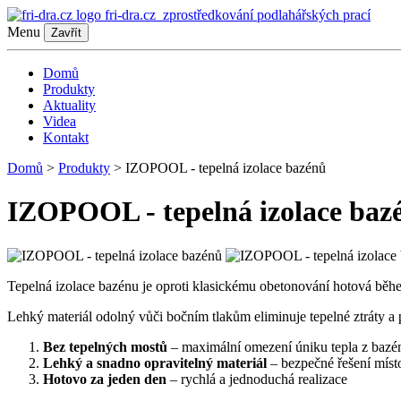
fri-dra.cz
zprostředkování podlahářských prací
Menu
Zavřít
Domů
Produkty
Aktuality
Videa
Kontakt
Domů
>
Produkty
> IZOPOOL - tepelná izolace bazénů
IZOPOOL - tepelná izolace baz
Tepelná izolace bazénu je oproti klasickému obetonování hotová běh
Lehký materiál odolný vůči bočním tlakům eliminuje tepelné ztráty a 
Bez tepelných mostů
– maximální omezení úniku tepla z bazé
Lehký a snadno opravitelný materiál
– bezpečné řešení mís
Hotovo za jeden den
– rychlá a jednoduchá realizace