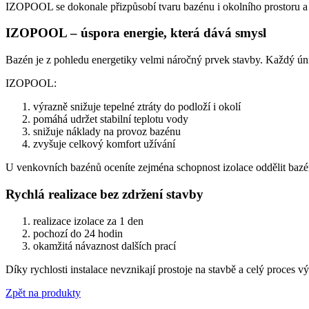
IZOPOOL se dokonale přizpůsobí tvaru bazénu i okolního prostoru a v
IZOPOOL – úspora energie, která dává smysl
Bazén je z pohledu energetiky velmi náročný prvek stavby. Každý úni
IZOPOOL:
výrazně snižuje tepelné ztráty do podloží i okolí
pomáhá udržet stabilní teplotu vody
snižuje náklady na provoz bazénu
zvyšuje celkový komfort užívání
U venkovních bazénů oceníte zejména schopnost izolace oddělit bazén 
Rychlá realizace bez zdržení stavby
realizace izolace za 1 den
pochozí do 24 hodin
okamžitá návaznost dalších prací
Díky rychlosti instalace nevznikají prostoje na stavbě a celý proces 
Zpět na produkty