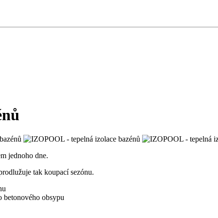
énů
em jednoho dne.
prodlužuje tak koupací sezónu.
nu
to betonového obsypu